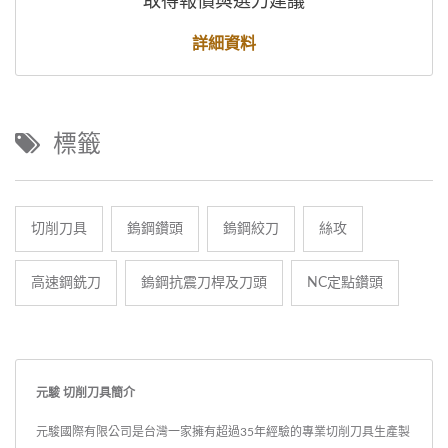
取得報價與選刀建議
詳細資料
標籤
切削刀具
鎢鋼鑽頭
鎢鋼絞刀
絲攻
高速鋼銑刀
鎢鋼抗震刀桿及刀頭
NC定點鑽頭
元駿 切削刀具簡介
元駿國際有限公司是台灣一家擁有超過35年經驗的專業切削刀具生產製