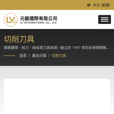
中文 (繁體)
切削刀具
精密鑽頭、絞刀、絲攻與刀具系統 / 創立於 1997 年的台灣領導鎢鋼
刀具廠，採德、日進口優質鎢鋼棒材與 Makino、Rollomatic、
首頁
/
產品分類
/
切削刀具
ANCA CNC 磨床精製，提供模具、汽車、航太、醫療等精密加工產
業的客製化切削解決方案。