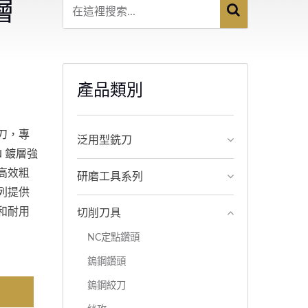
層
產品類別
銑刀，專
泛用型銑刀
 鍍層強
高效粗
研磨工具系列
系列提供
和耐用
切削刀具
NC定點鑽頭
鎢鋼鑽頭
鎢鋼絞刀