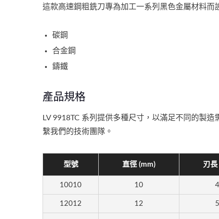
這款高速鋼粗銑刀專為加工一系列黑色金屬材料而
碳鋼
合金鋼
鑄鐵
產品規格
LV 9918TC 系列提供多種尺寸，以滿足不同的製
繫我們的技術團隊。
型號
直徑 (mm)
刃長 
10010
10
12012
12