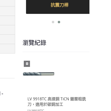
抗震刀桿
瀏覽紀錄
1-
 鍍層粗銑
LV 9918TC 高速鋼 TiCN 鍍層粗銑
LV 
刀，適用於碳鋼加工
刀，