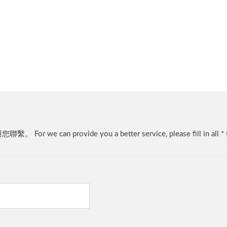
18TC
LV 9918TC