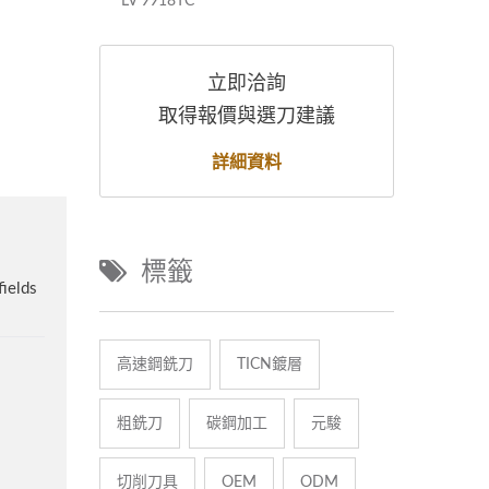
LV 9918TC
LV 9
立即洽詢
取得報價與選刀建議
詳細資料
標籤
高速鋼銑刀
TICN鍍層
粗銑刀
碳鋼加工
元駿
切削刀具
OEM
ODM