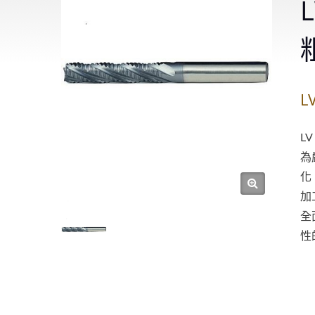
L
L
為
化
加
全
性