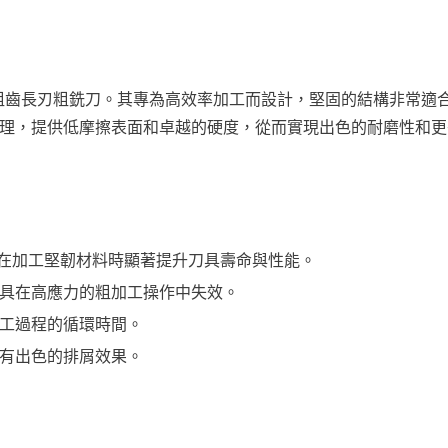
製成的優質粗齒長刃粗銑刀。其專為高效率加工而設計，堅固的結構非常適
 鍍層處理，提供低摩擦表面和卓越的硬度，從而實現出色的耐磨性和
在加工堅韌材料時顯著提升刀具壽命與性能。
具在高應力的粗加工操作中失效。
工過程的循環時間。
有出色的排屑效果。