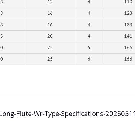
53
12
4
110
抗震刀桿
UP 系列
63
16
4
123
63
16
4
123
75
20
4
141
90
25
5
166
90
25
6
166
Long-Flute-Wr-Type-Specifications-2026051
9918TC 高速鋼 TiCN 鍍層粗銑
LV 9918TC 高速鋼 TiCN
適用於碳鋼加工
刀，適用於碳鋼加工