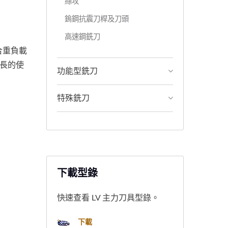
絲攻
鎢鋼抗震刀桿及刀頭
高速鋼銑刀
合重負載
更長的使
功能型銑刀
特殊銑刀
下載型錄
快速查看 LV 主力刀具型錄。
下載