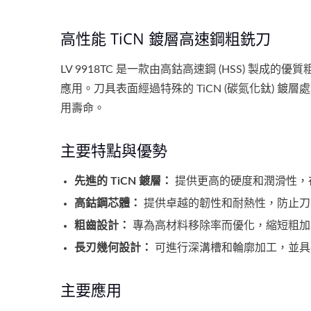
高性能 TiCN 鍍層高速鋼粗銑刀
LV 9918TC 是一款由高鈷高速鋼 (HSS) 
應用。刀具表面經過特殊的 TiCN (碳氮化鈦)
用壽命。
主要特點與優勢
先進的 TiCN 鍍層：
提供更高的硬度和潤滑性，
高鈷鋼芯體：
提供卓越的韌性和耐熱性，防止刀
粗齒設計：
專為高材料移除率而優化，縮短粗加
長刃幾何設計：
可進行深溝槽和輪廓加工，並具
主要應用