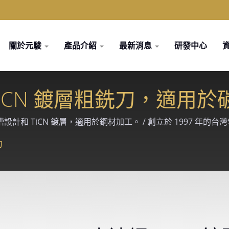
關於元駿
產品介紹
最新消息
研發中心
鋼 TiCN 鍍層粗銑刀，適用
刃槽設計和 TiCN 鍍層，適用於鋼材加工。 / 創立於 1997 
磨床精製，提供模具、汽車、航太、醫療等精密加工產業的客製化切削解決方
刀