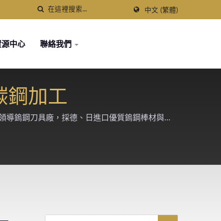
中文 (繁體)
資源中心
聯絡我們
於碳鋼加工
年的台灣領導鎢鋼刀具廠，採德、日進口優質鎢鋼棒材與
案。