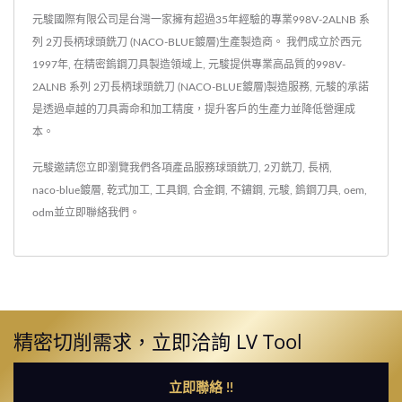
元駿國際有限公司是台灣一家擁有超過35年經驗的專業998V-2ALNB 系
列 2刃長柄球頭銑刀 (NACO-BLUE鍍層)生產製造商。 我們成立於西元
1997年, 在精密鎢鋼刀具製造領域上, 元駿提供專業高品質的998V-
2ALNB 系列 2刃長柄球頭銑刀 (NACO-BLUE鍍層)製造服務, 元駿的承諾
是透過卓越的刀具壽命和加工精度，提升客戶的生產力並降低營運成
本。
元駿邀請您立即瀏覽我們各項產品服務
球頭銑刀
,
2刃銑刀
,
長柄
,
naco-blue鍍層
,
乾式加工
,
工具鋼
,
合金鋼
,
不鏽鋼
,
元駿
,
鎢鋼刀具
,
oem
,
odm
並
立即聯絡我們
。
精密切削需求，立即洽詢 LV Tool
立即聯絡 !!