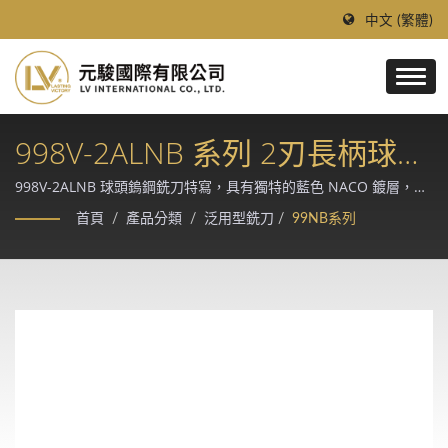
中文 (繁體)
998V-2ALNB 系列 2刃長柄球頭
銑刀 (NACO-BLUE鍍層)
998V-2ALNB 球頭鎢鋼銑刀特寫，具有獨特的藍色 NACO 鍍層，適
用於高速加工。 / 創立於 1997 年的台灣領導鎢鋼刀具廠，採德、日
首頁
/
產品分類
/
泛用型銑刀
/
99NB系列
進口優質鎢鋼棒材與 Makino、Rollomatic、ANCA CNC 磨床精
製，提供模具、汽車、航太、醫療等精密加工產業的客製化切削解
決方案。