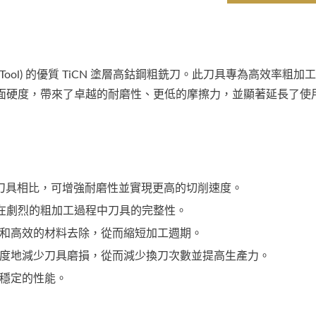
® Tool) 的優質 TiCN 塗層高鈷鋼粗銑刀。此刀具專為高效率粗加
卓越表面硬度，帶來了卓越的耐磨性、更低的摩擦力，並顯著延長了使
刀具相比，可增強耐磨性並實現更高的切削速度。
在劇烈的粗加工過程中刀具的完整性。
和高效的材料去除，從而縮短加工週期。
度地減少刀具磨損，從而減少換刀次數並提高生產力。
穩定的性能。