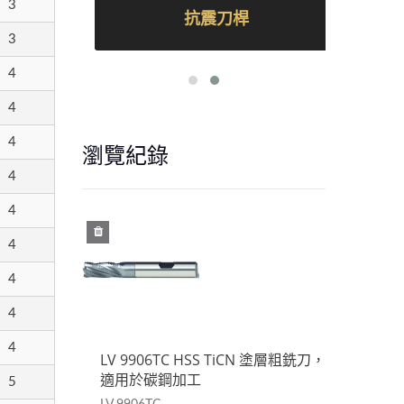
3
抗震刀桿
3
4
4
4
瀏覽紀錄
4
4
4
4
4
4
 塗層粗銑刀，
LV 9906TC HSS TiCN 塗層粗銑刀，
LV 
適用於碳鋼加工
適用
5