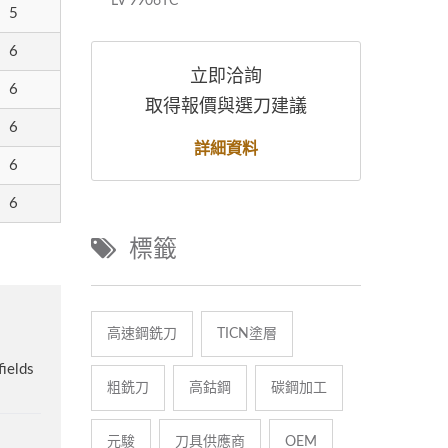
LV 9906TC
LV 9
5
6
立即洽詢
6
取得報價與選刀建議
6
詳細資料
6
6
標籤
高速鋼銑刀
TICN塗層
粗銑刀
高鈷鋼
碳鋼加工
元駿
刀具供應商
OEM