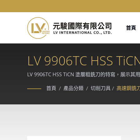
首頁
LV 9906TC HS
LV 9906TC HSS TiCN 塗層粗銑刀的特寫，
Rollomatic、ANCA CNC 磨床精製，提
首頁
/
產品分類
/
切削刀具
/
高速鋼銑