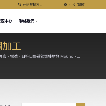
中文 (繁體)
資源中心
聯絡我們
碳鋼加工
鋼刀具廠，採德、日進口優質鎢鋼棒材與 Makino、