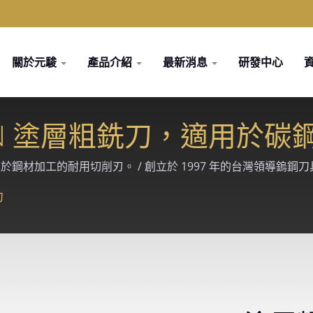
關於元駿
產品介紹
最新消息
研發中心
S TiCN 塗層粗銑刀，適用於
展示其用於鋼材加工的耐用切削刃。 / 創立於 1997 年的台灣領導鎢
供模具、汽車、航太、醫療等精密加工產業的客製化切削解決方案。
刀