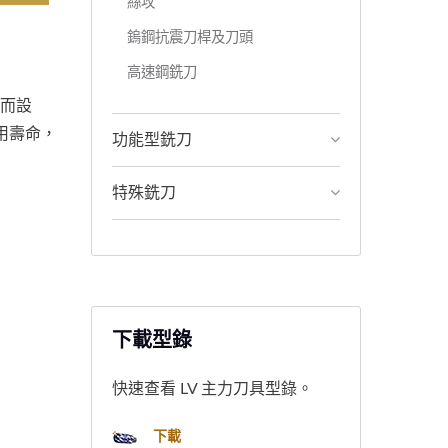
絲攻
鎢鋼抗震刀桿及刀頭
高速鋼銑刀
工而設
用壽命，
功能型銑刀
特殊銑刀
下載型錄
快速查看 LV 主力刀具型錄。
下載