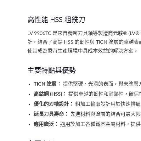
高性能 HSS 粗銑刀
LV 9906TC 是來自精密刀具領導製造商元駿® (LV
計，結合了高鈷 HSS 的韌性與 TiCN 塗層的
使其成為嚴苛生產環境中具成本效益的解決方案。
主要特點與優勢
TiCN 塗層：
提供堅硬、光滑的表面，與未塗層
高鈷鋼 (HSS)：
提供卓越的韌性和耐熱性，確保
優化的刃槽設計：
粗加工輪廓設計用於快速排屑
延長刀具壽命：
先進材料與塗層的結合可最大限
應用廣泛：
適用於加工各種鐵基金屬材料，提供