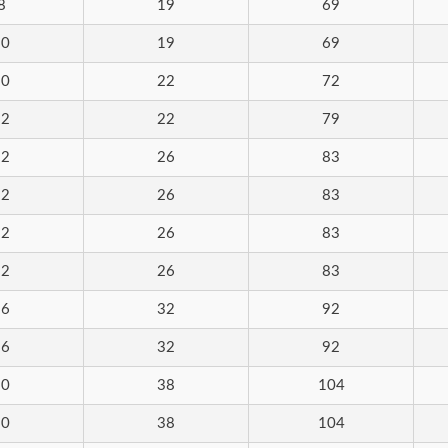
8
19
69
抗震刀桿
UP 系列
10
19
69
10
22
72
12
22
79
12
26
83
12
26
83
12
26
83
12
26
83
16
32
92
16
32
92
20
38
104
906TC HSS TiCN 塗層粗銑刀，
LV 9906TC HSS TiCN
於碳鋼加工
適用於碳鋼加工
20
38
104