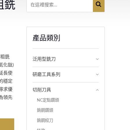
層粗銑
產品類別
 粗銑
泛用型銑刀
氮化鈦)
延長使
研磨工具系列
的穩定
為尋求優
切削刀具
為領先
NC定點鑽頭
鎢鋼鑽頭
鎢鋼絞刀