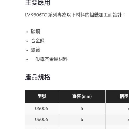
主要應用
LV 9906TC 系列專為以下材料的粗銑加工而設計：
碳鋼
合金鋼
鑄鐵
一般鐵基金屬材料
產品規格
型號
直徑 (mm)
柄徑 
05006
5
06006
6