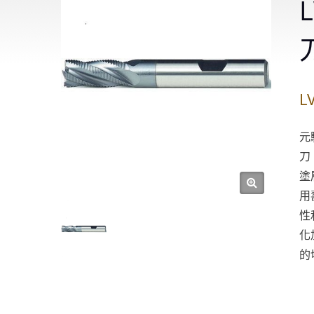
L
元
刀
塗
用
性
化
的