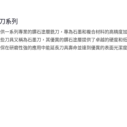
刀系列
提供一系列專業的鑽石塗層銑刀，專為石墨和複合材料的高精度
這些刀具又稱為石墨刀，其優異的鑽石塗層提供了卓越的硬度和
確保在研磨性強的應用中能延長刀具壽命並達到優異的表面光潔
系列包括...
抗震刀桿
UP 系列