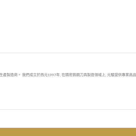
產製造商。 我們成立於西元1997年, 在精密鎢鋼刀具製造領域上, 元駿提供專業高