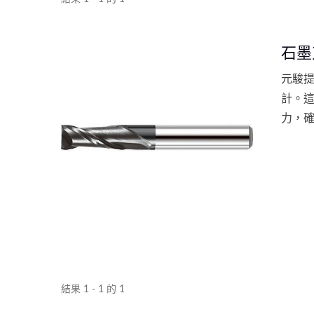
石墨
元駿
計。
力，
的產品
UP 系列
結果 1 - 1 的 1