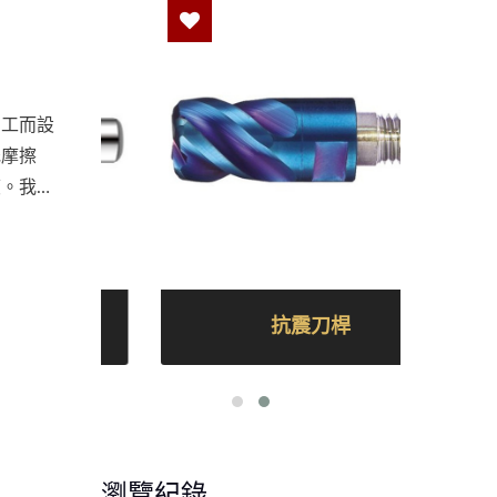
加工而設
低摩擦
度。我們
抗震刀桿
瀏覽紀錄