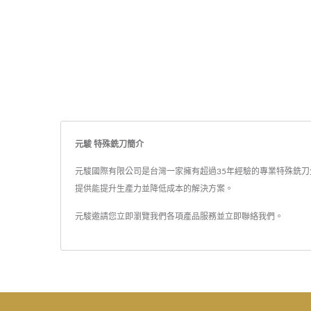
元駿 特殊銑刀簡介
元駿國際有限公司是台灣一家擁有超過35年經驗的專業特殊銑刀生
提供能提升生產力並降低成本的解決方案。
元駿邀請您立即瀏覽我們各項產品服務並
立即聯絡我們
。