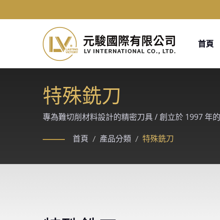
首頁
特殊銑刀
專為難切削材料設計的精密刀具 / 創立於 1997 年的
車、航太、醫療等精密加工產業的客製化切削解決
首頁
/
產品分類
/
特殊銑刀