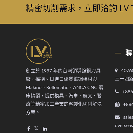
精密切削需求，立即洽詢 LV T
聯
40
創立於 1997 年的台灣領導鎢鋼刀具
三十四路
廠，採德、日進口優質鎢鋼棒材與
Makino、Rollomatic、ANCA CNC 磨
+886
床精製，提供模具、汽車、航太、醫
療等精密加工產業的客製化切削解決
+88
方案。
sale
oversea