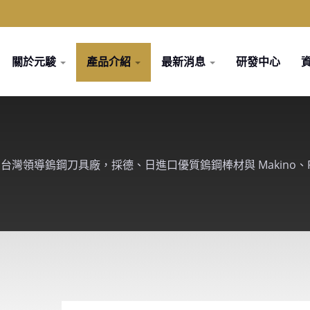
關於元駿
產品介紹
最新消息
研發中心
台灣領導鎢鋼刀具廠，採德、日進口優質鎢鋼棒材與 Makino、Rol
方案。